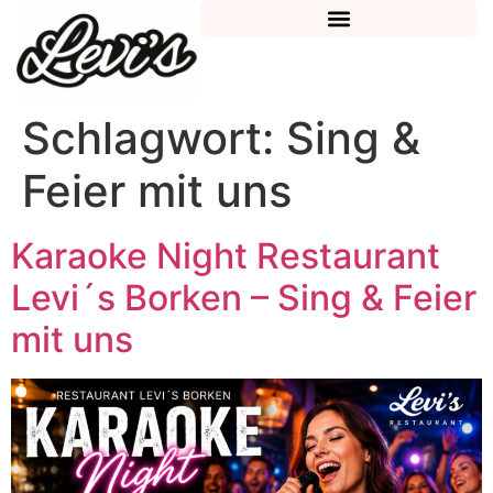
Schlagwort:
Sing &
Feier mit uns
Karaoke Night Restaurant
Levi´s Borken – Sing & Feier
mit uns